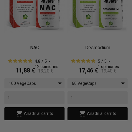
NAC
Desmodium
4.8
/
5
-
5
/
5
-
12
opiniones
1
opiniones
11,88 €
17,46 €
13,20 €
19,40 €
100 VegeCaps
60 VegeCaps


Añadir al carrito
Añadir al carrito