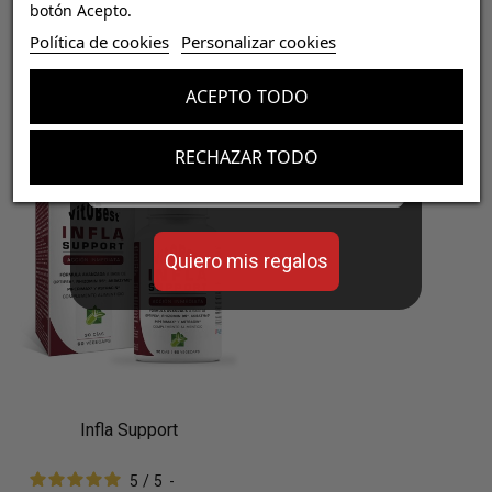
botón Acepto.
¡Consigue regalos gratis
Política de cookies
Personalizar cookies
con tus pedidos!


Añadir al carrito
Añadir al carrito
ACEPTO TODO
Aumenta el valor de tus compras con regalos
diseñados para mejorar tu rendimiento
-10%
RECHAZAR TODO
Email
Quiero mis regalos
Infla Support
5
/
5
-