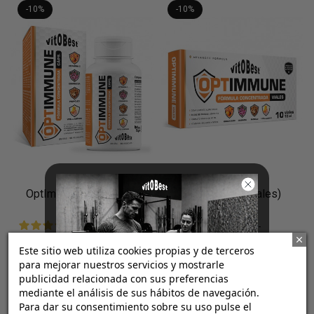
-10%
-10%
OptImmune (Cápsulas)
OptImmune (Viales)
3.7
/
5
-
5
/
5
-
3
opiniones
4
opiniones
14,76 €
20,16 €
16,40 €
22,40 €
Este sitio web utiliza cookies propias y de terceros
para mejorar nuestros servicios y mostrarle
publicidad relacionada con sus preferencias
50 VegeCaps
10 viales (x 10 ml)
mediante el análisis de sus hábitos de navegación.
Para dar su consentimiento sobre su uso pulse el