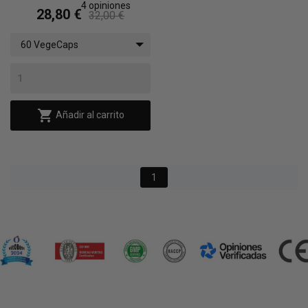
4
opiniones
28,80 €
32,00 €
60 VegeCaps

Añadir al carrito
1