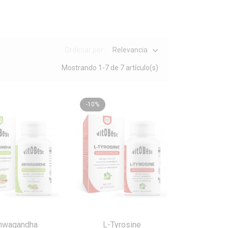
Ordenar por:
Relevancia

Mostrando 1-7 de 7 artículo(s)
-10%
hwagandha
L-Tyrosine