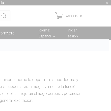
ula.

CARRITO: 0
Idioma:
Iniciar
CONTACTO
Español
sesión
keyboard_arrow_down
smisores como la dopamina, la acetilcolina y
itaria pueden afectar negativamente la función
 citicolina mejoran el riego cerebral, potencian
generar excitación.