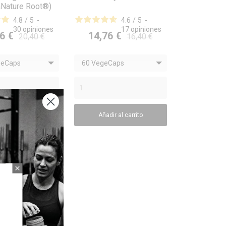
Nature Root®)

ISTA RÁPIDA
VISTA RÁPIDA
4.8
/
5
-
4.6
/
5
-
30
opiniones
17
opiniones
6 €
14,76 €
20,40 €
16,40 €
geCaps
60 VegeCaps
dir al carrito
Añadir al carrito