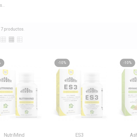
...
 7 productos.
%
-10%
-10%
NutriMind
ES3
As