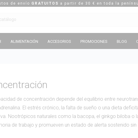
stos de envío
GRATUITOS
a partir de 30 € en toda la peníns
R
ALIMENTACIÓN
ACCESORIOS
PROMOCIONES
BLOG
ncentración
acidad de concentración depende del equilibrio entre neurotran
adrenalina. El estrés crónico, la falta de sueño o una dieta defic
iva. Nootrópicos naturales como la bacopa, el ginkgo biloba o la
oria de trabajo y promueven un estado de alerta sostenido sin 