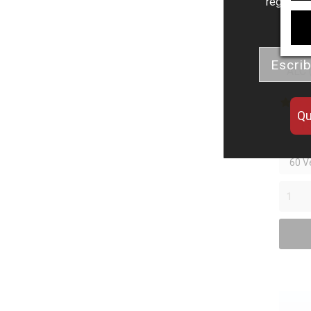
regalos d
Email
ALC (
Qu
1
60 V