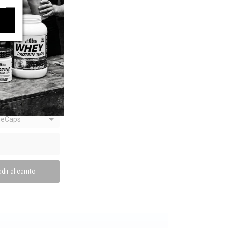
ffeine 200
ISTA RÁPIDA
4
/
5
-
3
opiniones
9 €
12,10 €
geCaps
dir al carrito