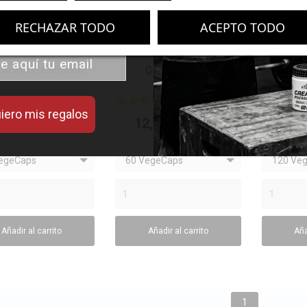
iseñados para mejorar tu
rendimiento.
RECHAZAR TODO
ACEPTO TODO
Acetil L-Carnitina)
Ginkgo Biloba
Ca



VISTA RÁPIDA
VISTA RÁPIDA
V
4.4
/
5
-
5
/
5
-
iero mis regalos
5
opiniones
1
opiniones
5,66 €
12,15 €
10,8
17,40 €
13,50 €
egeCaps
60 VegeCaps
120 Ve
Añadir al carrito
Añadir al carrito
Aña
1