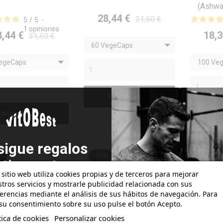
(Ashwa



VISTA RÁPIDA
VISTA RÁPIDA
V
28,44 €
31,60 €
5
/
5
-
1
opiniones
8,44 €
18,3
31,60 €
60 VegeCaps
egeCaps
100 Ve
Añadir al carrito
Añadir al carrito
Aña
sigue regalos
%
-10%
-10%
atis con tus
 sitio web utiliza cookies propias y de terceros para mejorar
pedidos!
tros servicios y mostrarle publicidad relacionada con sus
erencias mediante el análisis de sus hábitos de navegación. Para
su consentimiento sobre su uso pulse el botón Acepto.
 valor de tus compras con
tica de cookies
Personalizar cookies