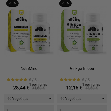
-10%
-10%
NutriMind
Ginkgo Biloba
5
/
5
-
5
/
5
-
1
opiniones
1
opiniones
28,44 €
12,15 €
31,60 €
13,50 €
60 VegeCaps
60 VegeCaps