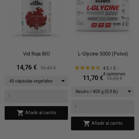
Vid Roja BIO
L-Glycine 5000 (Polvo)
14,76 €
16,40 €
4.5
/
5
-
4
opiniones
11,70 €
13,00 €
45 cápsulas vegetales
BIO
Neutro / 400 g (0,9 lb)

Añadir al carrito

Añadir al carrito