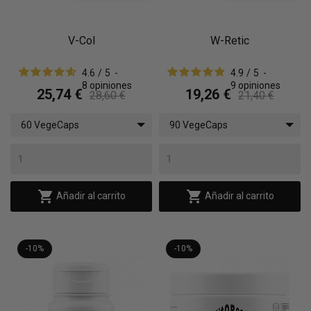
V-Col
W-Retic
4.6
/
5
-
4.9
/
5
-
8
opiniones
9
opiniones
25,74 €
19,26 €
28,60 €
21,40 €
60 VegeCaps
90 VegeCaps


Añadir al carrito
Añadir al carrito
-10%
-10%