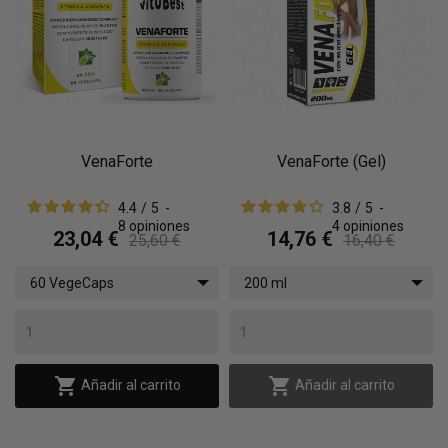
VenaForte
VenaForte (Gel)
4.4
/
5
-
3.8
/
5
-
8
opiniones
4
opiniones
23,04 €
14,76 €
25,60 €
16,40 €
60 VegeCaps
200 ml


Añadir al carrito
Añadir al carrito