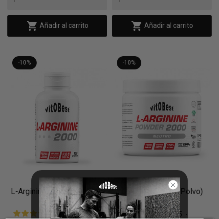


Añadir al carrito
Añadir al carrito
-10%
-10%
L-Arginine 2000 (Cápsulas)
L-Arginine 2000 (Polvo)
4.9
/
5
-
4.5
/
5
-