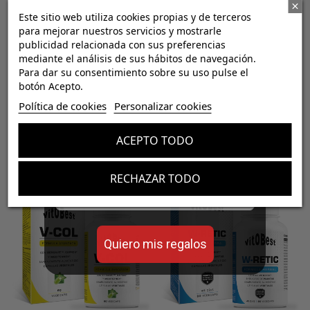
13
opiniones
2
opiniones
19,26 €
16,83 €
21,40 €
18,70 €
Este sitio web utiliza cookies propias y de terceros
para mejorar nuestros servicios y mostrarle
publicidad relacionada con sus preferencias
100 TripleCaps
Neutro / 200 g (0,4 lb)
mediante el análisis de sus hábitos de navegación.
Para dar su consentimiento sobre su uso pulse el
botón Acepto.
¡Consigue regalos gratis
Política de cookies
Personalizar cookies
con tus pedidos!


Añadir al carrito
Añadir al carrito
ACEPTO TODO
Aumenta el valor de tus compras con regalos
diseñados para mejorar tu rendimiento
-10%
-10%
RECHAZAR TODO
Email
Quiero mis regalos