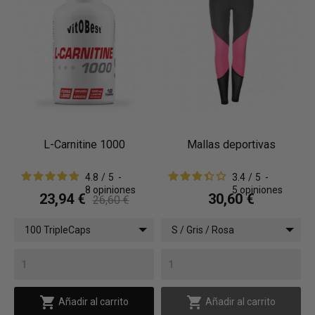
L-Carnitine 1000
Mallas deportivas
4.8
/
5
-
3.4
/
5
-
8
opiniones
5
opiniones
23,94 €
30,60 €
26,60 €
100 TripleCaps
S / Gris / Rosa


Añadir al carrito
Añadir al carrito