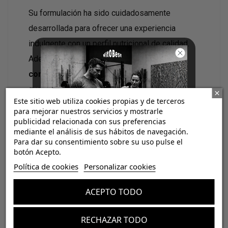
Su formulación ha sido cuidadosamente
desarrollada para ofrecer una experiencia
indulgente con un perfil nutricional de calidad.
Además, es
100 % vegetariana, sin
conservantes y sin aromas artificiales
, lo
que la convierte en una opción más natural
Este sitio web utiliza cookies propias y de terceros
dentro de las barritas proteicas.
para mejorar nuestros servicios y mostrarle
publicidad relacionada con sus preferencias
Su combinación de cobertura de chocolate,
mediante el análisis de sus hábitos de navegación.
Para dar su consentimiento sobre su uso pulse el
relleno cremoso de caramelo y textura crujiente
botón Acepto.
¡Consigue regalos gratis
la hacen perfecta para consumir después del
Política de cookies
Personalizar cookies
con tus pedidos!
entrenamiento, entre comidas o cuando
necesites un aporte extra de proteína con un
ACEPTO TODO
Aumenta el valor de tus compras con regalos
sabor excepcional.
diseñados para mejorar tu rendimiento
RECHAZAR TODO
Email