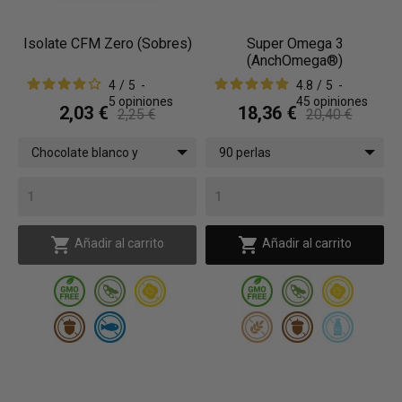
Isolate CFM Zero (Sobres)
Super Omega 3
(AnchOmega®)
4
/
5
-
4.8
/
5
-
5
opiniones
45
opiniones
2,03 €
18,36 €
2,25 €
20,40 €
Chocolate blanco y
90 perlas
Galleta negra / 30 g (0,06
lb)


Añadir al carrito
Añadir al carrito