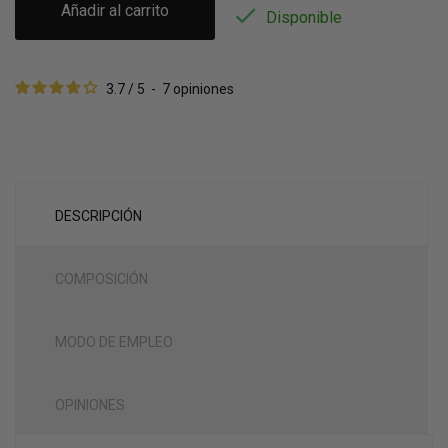
Añadir al carrito

Disponible
3.7
/
5
-
7
opiniones
DESCRIPCIÓN
COMPOSICIÓN
MODO DE EMPLEO
OPINIONES