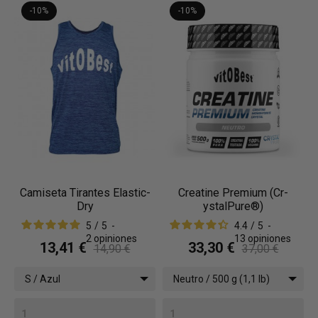
-10%
-10%
Camiseta Tirantes Elastic-
Creatine Premium (Cr-
Dry
ystalPure®)
5
/
5
-
4.4
/
5
-
2
opiniones
13
opiniones
13,41 €
33,30 €
14,90 €
37,00 €
S / Azul
Neutro / 500 g (1,1 lb)