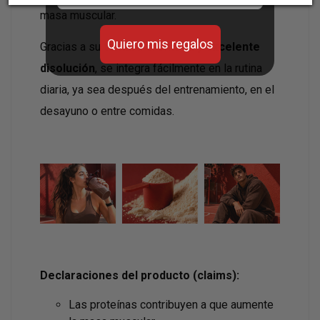
masa muscular.
Quiero mis regalos
Gracias a su
textura cremosa y excelente
disolución
, se integra fácilmente en la rutina
diaria, ya sea después del entrenamiento, en el
desayuno o entre comidas.
Declaraciones del producto (claims):
Las proteínas contribuyen a que aumente