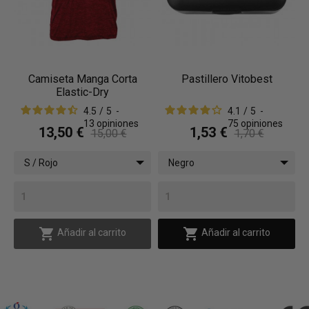
Camiseta Manga Corta
Pastillero Vitobest
Elastic-Dry
4.5
/
5
-
4.1
/
5
-
13
opiniones
75
opiniones
13,50 €
1,53 €
15,00 €
1,70 €
S / Rojo
Negro


Añadir al carrito
Añadir al carrito