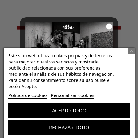
Este sitio web utiliza cookies propias y de terceros
para mejorar nuestros servicios y mostrarle
publicidad relacionada con sus preferencias
mediante el análisis de sus hábitos de navegación.
Para dar su consentimiento sobre su uso pulse el
botón Acepto.
Por su perfil nutricional,
Milk Protein Isolate
¡Consigue regalos gratis
Política de cookies
Personalizar cookies
con tus pedidos!
80
se posiciona como la opción más completa
y versátil dentro de la gama, con un aporte
ACEPTO TODO
Aumenta el valor de tus compras con regalos
ligeramente superior de carbohidratos que la
diseñados para mejorar tu rendimiento
hace especialmente adecuada para el uso
RECHAZAR TODO
Email
diario, fases de mantenimiento o aumento de