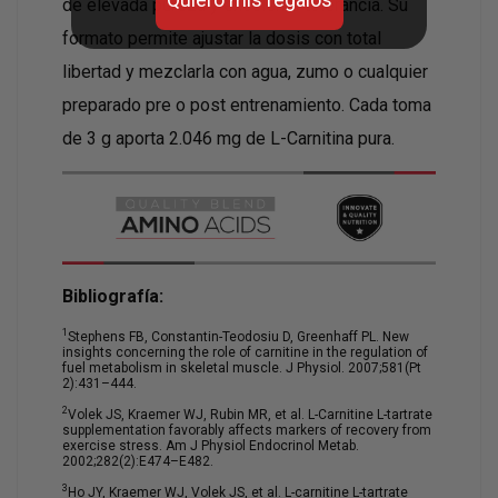
de elevada pureza y excelente tolerancia. Su
formato permite ajustar la dosis con total
libertad y mezclarla con agua, zumo o cualquier
preparado pre o post entrenamiento. Cada toma
de 3 g aporta 2.046 mg de L-Carnitina pura.
Bibliografía:
1
Stephens FB, Constantin-Teodosiu D, Greenhaff PL. New
insights concerning the role of carnitine in the regulation of
fuel metabolism in skeletal muscle. J Physiol. 2007;581(Pt
2):431–444.
2
Volek JS, Kraemer WJ, Rubin MR, et al. L-Carnitine L-tartrate
supplementation favorably affects markers of recovery from
exercise stress. Am J Physiol Endocrinol Metab.
2002;282(2):E474–E482.
3
Ho JY, Kraemer WJ, Volek JS, et al. L-carnitine L-tartrate