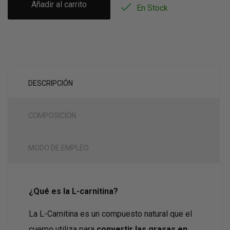
Añadir al carrito

En Stock
DESCRIPCIÓN
COMPOSICIÓN
MODO DE EMPLEO
¿Qué es la L-carnitina?
La L-Carnitina es un compuesto natural que el
cuerpo utiliza para
convertir las grasas en