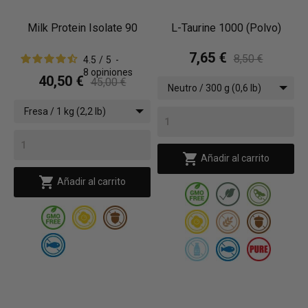
Milk Protein Isolate 90
L-Taurine 1000 (Polvo)
7,65 €
8,50 €
4.5
/
5
-
8
opiniones
40,50 €
45,00 €
Neutro / 300 g (0,6 lb)
Fresa / 1 kg (2,2 lb)

Añadir al carrito

Añadir al carrito