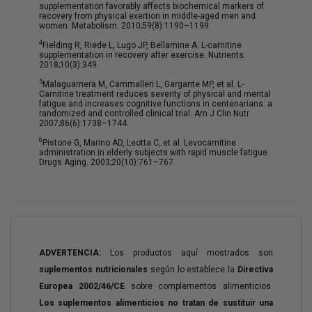
supplementation favorably affects biochemical markers of
recovery from physical exertion in middle-aged men and
women. Metabolism. 2010;59(8):1190–1199.
4
Fielding R, Riede L, Lugo JP, Bellamine A. L-carnitine
supplementation in recovery after exercise. Nutrients.
2018;10(3):349.
5
Malaguarnera M, Cammalleri L, Gargante MP, et al. L-
Carnitine treatment reduces severity of physical and mental
fatigue and increases cognitive functions in centenarians: a
randomized and controlled clinical trial. Am J Clin Nutr.
2007;86(6):1738–1744.
6
Pistone G, Marino AD, Leotta C, et al. Levocarnitine
administration in elderly subjects with rapid muscle fatigue.
Drugs Aging. 2003;20(10):761–767.
ADVERTENCIA:
Los productos aquí mostrados son
suplementos nutricionales
según lo establece la
Directiva
Europea 2002/46/CE
sobre complementos alimenticios.
Los suplementos alimenticios no tratan de sustituir una