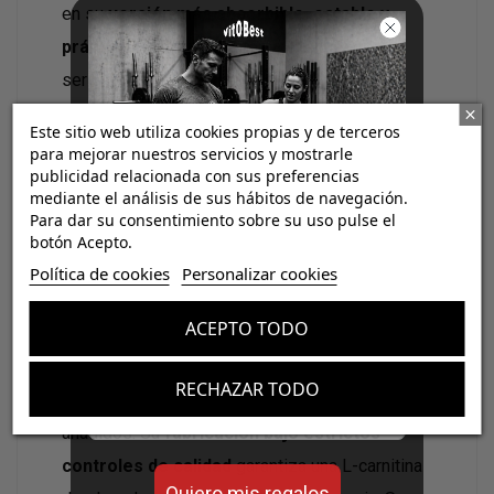
en su
versión más absorbible, estable y
práctica
para quien se toma el entreno en
serio.
Este sitio web utiliza cookies propias y de terceros
para mejorar nuestros servicios y mostrarle
publicidad relacionada con sus preferencias
mediante el análisis de sus hábitos de navegación.
Para dar su consentimiento sobre su uso pulse el
botón Acepto.
¡Consigue regalos gratis
Política de cookies
Personalizar cookies
con tus pedidos!
Pureza y formato:
ACEPTO TODO
L-Carnitina 3000 Powder
de
Vitobest®
Aumenta el valor de tus compras con regalos
diseñados para mejorar tu rendimiento
aporta L-carnitina L-tartrato
Aminopure®
en
RECHAZAR TODO
Email
polvo neutro, sin colorantes ni edulcorantes
añadidos. Su
fabricación bajo estrictos
controles de calidad
garantiza una L-carnitina
Quiero mis regalos