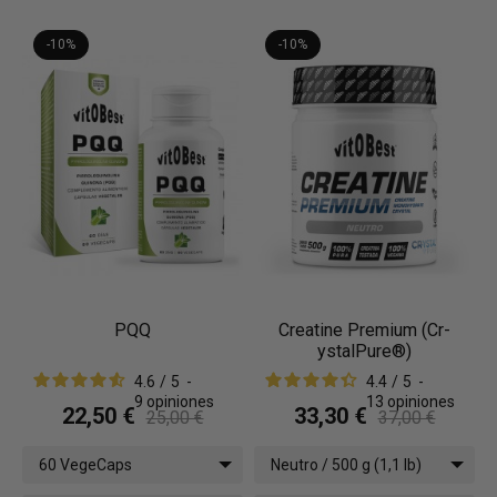
-10%
-10%
PQQ
Creatine Premium (Cr-
ystalPure®)
4.6
/
5
-
4.4
/
5
-
9
opiniones
13
opiniones
22,50 €
33,30 €
25,00 €
37,00 €
60 VegeCaps
Neutro / 500 g (1,1 lb)