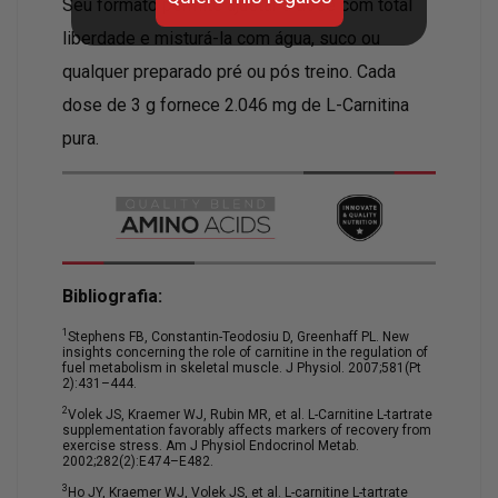
Seu formato permite ajustar a dose com total
liberdade e misturá-la com água, suco ou
qualquer preparado pré ou pós treino. Cada
dose de 3 g fornece 2.046 mg de L-Carnitina
pura.
Bibliografia:
1
Stephens FB, Constantin-Teodosiu D, Greenhaff PL. New
insights concerning the role of carnitine in the regulation of
fuel metabolism in skeletal muscle. J Physiol. 2007;581(Pt
2):431–444.
2
Volek JS, Kraemer WJ, Rubin MR, et al. L-Carnitine L-tartrate
supplementation favorably affects markers of recovery from
exercise stress. Am J Physiol Endocrinol Metab.
2002;282(2):E474–E482.
3
Ho JY, Kraemer WJ, Volek JS, et al. L-carnitine L-tartrate