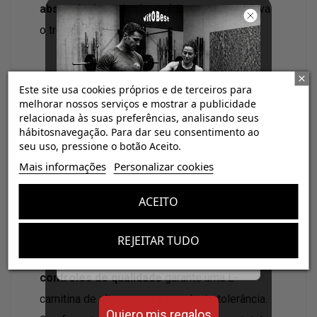
absorvível, estável e prática
para quem leva
o treino a sério.
Este site usa cookies próprios e de terceiros para
melhorar nossos serviços e mostrar a publicidade
relacionada às suas preferências, analisando seus
hábitosnavegação. Para dar seu consentimento ao
seu uso, pressione o botão Aceito.
¡Consigue regalos gratis
Pureza e formato:
Mais informações
Personalizar cookies
con tus pedidos!
L-Carnitina 3000 Powder
de
Vitobest®
ACEITO
fornece L-carnitina L-tartarato
Aminopure®
em
Aumenta el valor de tus compras con regalos
diseñados para mejorar tu rendimiento
pó neutro, sem corantes nem adoçantes
REJEITAR TUDO
Email
adicionados. Sua
fabricação sob rigorosos
controles de qualidade
garante uma L-
carnitina de alta pureza e excelente tolerância.
Quiero mis regalos