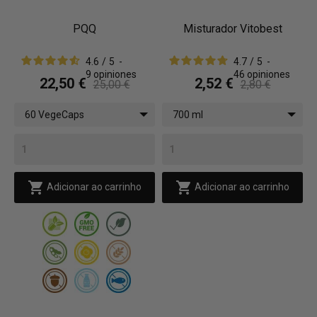
PQQ
Misturador Vitobest
4.6
/
5
-
4.7
/
5
-
9
opiniones
46
opiniones
22,50 €
2,52 €
25,00 €
2,80 €
60 VegeCaps
700 ml


Adicionar ao carrinho
Adicionar ao carrinho