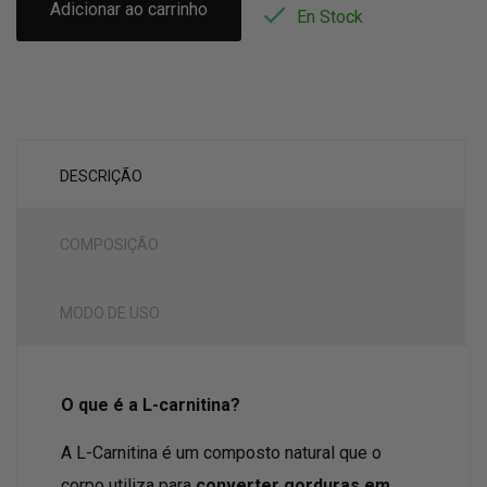
Adicionar ao carrinho

En Stock
DESCRIÇÃO
COMPOSIÇÃO
MODO DE USO
O que é a L-carnitina?
A L-Carnitina é um composto natural que o
corpo utiliza para
converter gorduras em