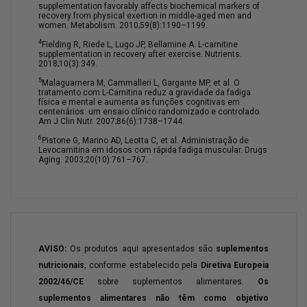
supplementation favorably affects biochemical markers of
recovery from physical exertion in middle-aged men and
women. Metabolism. 2010;59(8):1190–1199.
4
Fielding R, Riede L, Lugo JP, Bellamine A. L-carnitine
supplementation in recovery after exercise. Nutrients.
2018;10(3):349.
5
Malaguarnera M, Cammalleri L, Gargante MP, et al. O
tratamento com L-Carnitina reduz a gravidade da fadiga
física e mental e aumenta as funções cognitivas em
centenários: um ensaio clínico randomizado e controlado.
Am J Clin Nutr. 2007;86(6):1738–1744.
6
Pistone G, Marino AD, Leotta C, et al. Administração de
Levocarnitina em idosos com rápida fadiga muscular. Drugs
Aging. 2003;20(10):761–767.
AVISO:
Os produtos aqui apresentados são
suplementos
nutricionais
, conforme estabelecido pela
Diretiva Europeia
2002/46/CE
sobre suplementos alimentares.
Os
suplementos alimentares não têm como objetivo