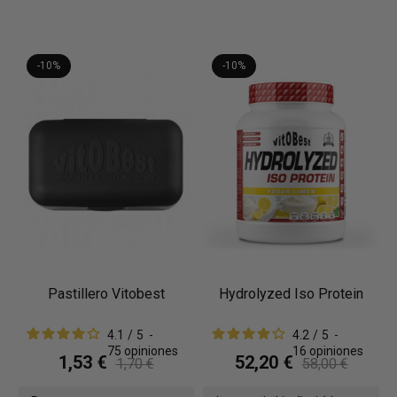
-10%
-10%
Pastillero Vitobest
Hydrolyzed Iso Protein
4.1
/
5
-
4.2
/
5
-
75
opiniones
16
opiniones
1,53 €
52,20 €
1,70 €
58,00 €