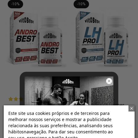
-10%
-10%
AndroBest
LH-Pro
4.8
/
5
-
4
/
5
-
8
opiniones
2
opiniones
32,22 €
32,67 €
35,80 €
36,30 €
Este site usa cookies próprios e de terceiros para
melhorar nossos serviços e mostrar a publicidade
100 VegeCaps
100 VegeCaps
relacionada às suas preferências, analisando seus
hábitosnavegação. Para dar seu consentimento ao
seu uso, pressione o botão Aceito.