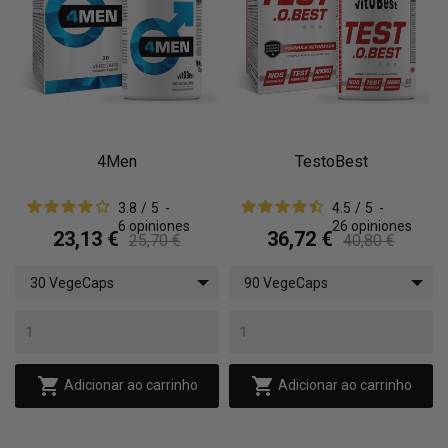
4Men
TestoBest
3.8
/
5
-
4.5
/
5
-
6
opiniones
26
opiniones
23,13 €
36,72 €
25,70 €
40,80 €
30 VegeCaps
90 VegeCaps


Adicionar ao carrinho
Adicionar ao carrinho