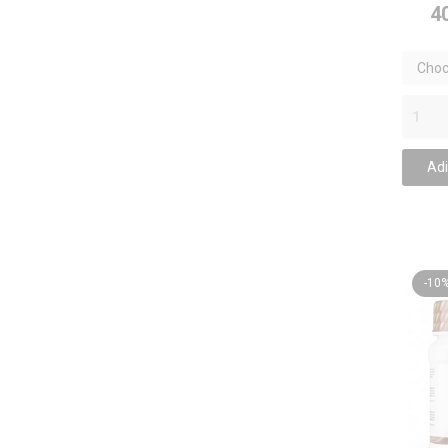
4
Choc
Cara
/ 18 
Adi
-10