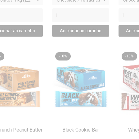
late / 1 kg (2,2
Chocolate / 10 sachês
Chocola
x (50 g)
Caramel
x (45 g)
cionar ao carrinho
Adicionar ao carrinho
Adicio
%
-10%
-10%
runch Peanut Butter
Black Cookie Bar
Whey
VISTA RÁPIDA
VISTA RÁPIDA
V