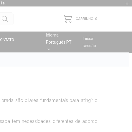
la.

CARRINHO: 0
Idioma:
Iniciar
CONTATO
Português PT
sessão
keyboard_arrow_down
librada são pilares fundamentais para atingir o
ssoa tem necessidades diferentes de acordo