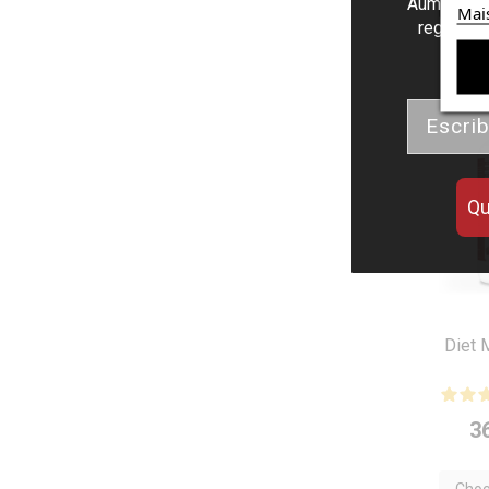
Aumenta el
Mai
regalos d
-10
Email
Qu
Diet 
3