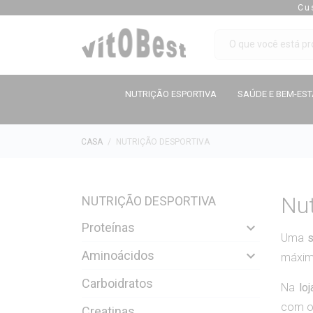
Cu
NUTRIÇÃO ESPORTIVA
SAÚDE E BEM-ES
CASA
NUTRIÇÃO DESPORTIVA
Nut
NUTRIÇÃO DESPORTIVA
Proteínas

Uma
Aminoácidos

máxim
Carboidratos
Na
lo
com o 
Creatinas