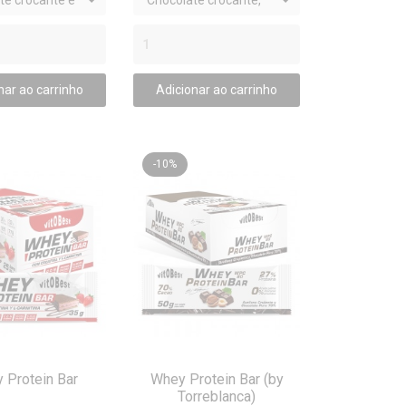
te crocante e
Chocolate crocante,
o / 18 barras
Caramelo e Coco / 18
barras x (45 g)
nar ao carrinho
Adicionar ao carrinho
-10%
 Protein Bar
Whey Protein Bar (by
Torreblanca)
ISTA RÁPIDA
VISTA RÁPIDA