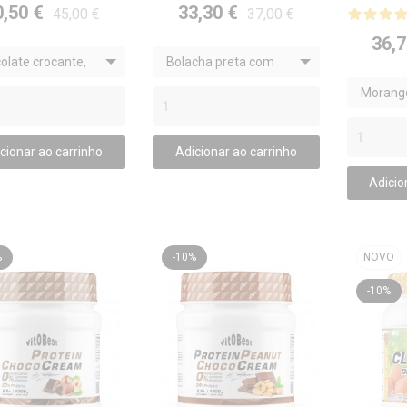



0,50 €
33,30 €
45,00 €
37,00 €
36,7
olate crocante,
Bolacha preta com
melo, Amendoim
Nata / 12 barras x (55
Morango
barras x (50 g)
g)
(35 g)
cionar ao carrinho
Adicionar ao carrinho
Adicio
%
-10%
NOVO
-10%