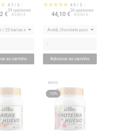

4.7
/
5
-
4.9
/
5
-
39
opiniones
36
opiniones
2 €
44,10 €
40,80 €
49,00 €
 / 25 barras x
Avelã, Chocolate puro
/ 20 barras x (50 g)
nar ao carrinho
Adicionar ao carrinho
NOVO
-10%