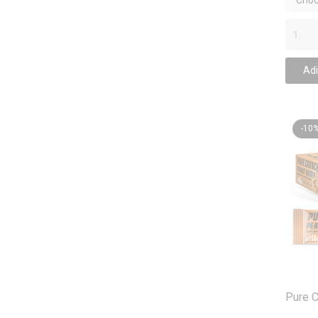
Choco
lb)
Adi
-10
Pure C