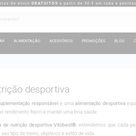
stos de envio
GRATUITOS
a partir de 30 € em toda a penínsu
TAR
ALIMENTAÇÃO
ACESSÓRIOS
PROMOÇÕES
BLOG
rição desportiva
suplementação responsável
e uma
alimentação desportiva
equi
o rendimento físico e manter uma boa saúde.
ja de nutrição desportiva
Vitobest®
, entendemos que cada pe
seu tipo de treino, objetivos e estilo de vida.