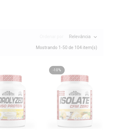
o desportiva
pensada para atender a todas as
 a nível profissional como amador.
de
suplementos desportivos
formulados com
Ordenar por:
Relevância

Mostrando 1-50 de 104 item(s)
 nossos produtos são desenhados para ajudá-lo
o o rendimento, a recuperação e o bem-estar
-10%
exigência física dos treinos e das competições.
e o gasto energético e a recuperação muscular,
r os nutrientes adequados no momento certo
: