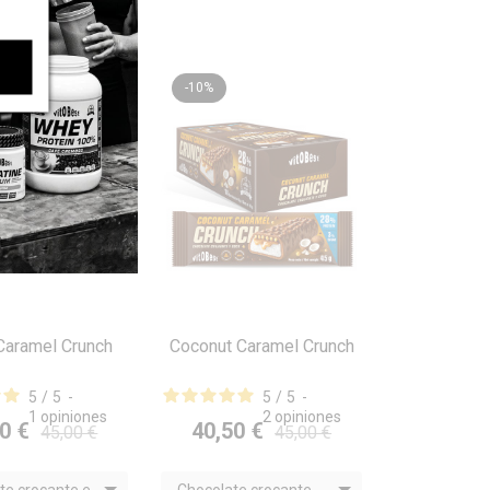
-10%
Caramel Crunch
Coconut Caramel Crunch

ISTA RÁPIDA
VISTA RÁPIDA
5
/
5
-
5
/
5
-
1
opiniones
2
opiniones
0 €
40,50 €
45,00 €
45,00 €