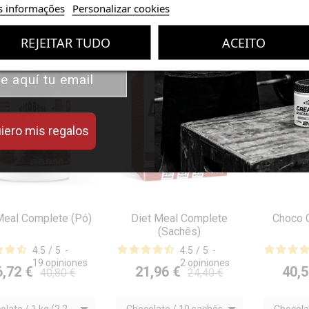
 valor de tus compras con
s informações
Personalizar cookies
iseñados para mejorar tu
rendimiento.
REJEITAR TUDO
ACEITO
%
-10%
-10%
iero mis regalos
Meal Complete (Pó)
Diet Meal Complete
Choco 
(Sachês)



VISTA RÁPIDA
VISTA RÁPIDA
V
4.5
/
5
-
4.5
/
5
-
19
opiniones
2
opiniones
6,72 €
21,96 €
40,5
40,80 €
24,40 €