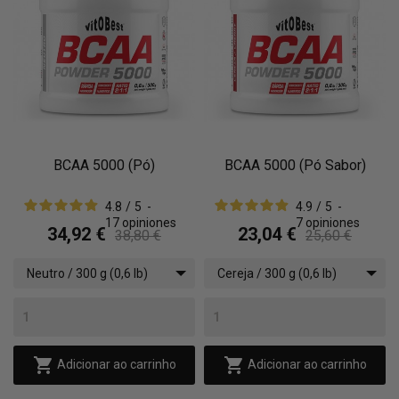
BCAA 5000 (Pó)
BCAA 5000 (Pó Sabor)
4.8
/
5
-
4.9
/
5
-
17
opiniones
7
opiniones
34,92 €
23,04 €
38,80 €
25,60 €
Neutro / 300 g (0,6 lb)
Cereja / 300 g (0,6 lb)


Adicionar ao carrinho
Adicionar ao carrinho