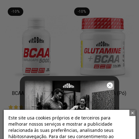
-10%
-10%
BCAA 5000 (Cápsulas)
Glutamine+BCAA (Pó)
4.5
/
5
-
4.9
/
5
-
2
opiniones
27
opiniones
21,06 €
36,72 €
Este site usa cookies próprios e de terceiros para
23,40 €
40,80 €
melhorar nossos serviços e mostrar a publicidade
relacionada às suas preferências, analisando seus
100 TripleCaps
Limão / 500 g (1,1 lb)
hábitosnavegação. Para dar seu consentimento ao