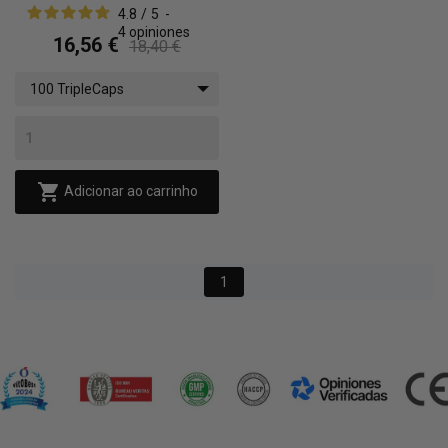
4.8
/
5
-
4
opiniones
16,56 €
18,40 €
100 TripleCaps

Adicionar ao carrinho
1