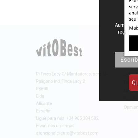
Este
serv
anal
seu 
Aumenta el
Mai
regalos d
Pro
Email
Vitobe
Black F
PI Finca Lacy C/ Montadores, parc 16
Cyber 
Polígono Ind. Finca Lacy 2
Qu
Promo
03600
Novos 
Elda
Top de
Alicante
Opinion
España
Ligue para nós:
+34 965 384 502
Envie-nos um email:
atencionalcliente@vitobest.com