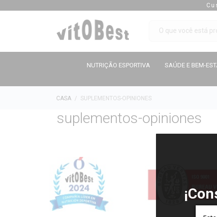
Cu
NUTRIÇÃO ESPORTIVA
SAÚDE E BEM-ES
CASA
SUPLEMENTOS-OPINIONES
suplementos-opiniones
¡Con
gr