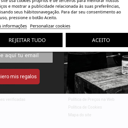
 site usa cookies próprios e de terceiros para melhorar nossos
pedidos!
iços e mostrar a publicidade relacionada às suas preferências,
isando seus hábitosnavegação. Para dar seu consentimento ao
uso, pressione o botão Aceito.
 valor de tus compras con
s informações
Personalizar cookies
iseñados para mejorar tu
rendimiento.
dutos
A nossa empresa
REJEITAR TUDO
ACEITO
st Days
Aviso Legal
riday Vitobest
Termos e Condições de venda
Monday Vitobest
Sobre Nosotros
iero mis regalos
ção
Formas de Pago
produtos
Política de Privacidade
 Vendas
IVACE
es verificadas
Política de Preços na Web
Política de Cookies
Mapa do site