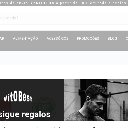
stos de envio
GRATUITOS
a partir de 30 € em toda a penínsu
TAR
ALIMENTAÇÃO
ACESSÓRIOS
PROMOÇÕES
BLOG
sigue regalos
atis con tus