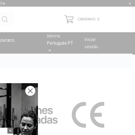
la.

CARRINHO: 0
Idioma:
Iniciar
CONTATO
Português PT
sessão
keyboard_arrow_down