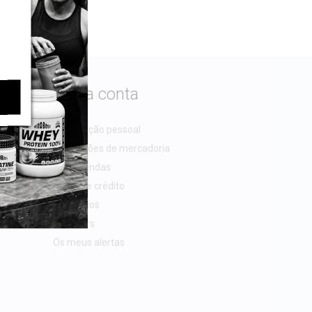
A sua conta
Informação pessoal
Devoluções de mercadoria
Encomendas
Notas de crédito
Endereços
Vouchers
Os meus alertas