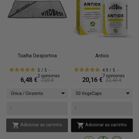
Toalha Desportiva
Antiox
5
/
5
-
4.9
/
5
-
2
opiniones
7
opiniones
6,48 €
20,16 €
7,20 €
22,40 €
Única / Cinzento
50 VegeCaps


Adicionar ao carrinho
Adicionar ao carrinho