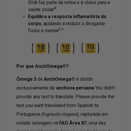
DHA faz parte da retina e é chave para a
8
saúde ocular
.
Equilibra a resposta inflamatória do
corpo
, ajudando a reduzir o desgaste
2,9
físico e mental
.
Por que AnchOmega®?
Ômega 3
de
AnchOmega®
é obtido
exclusivamente de
anchova peruana
You didn't
provide any text to translate. Please provide the
text you want translated from Spanish to
Portuguese.
Engraulis ringens
), capturada em
estado selvagem na
FAO Área 87
, uma das