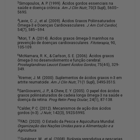
3
Simopoulos, A. P. (1999). Ácidos gordos essenciais na
saúde e doença crónica.
Am J Clin Nutr
, 70(3 Supl), 560S–
569S.
4
Lavie, C. J., et al. (2009). Ácidos Graxos Poliinsaturados
Ômega-3 e Doenças Cardiovasculares.
J Am Coll Cardiol
,
54(7), 585–594.
5
Mori, T. A. (2014). Ácidos graxos ômega-3 marinhos na
prevenção de doenças cardiovasculares.
Fitoterapia
, 90,
105-109.
6
McNamara, R. K., & Carlson, S. E. (2006). Ácidos graxos
ômega-3 no desenvolvimento e função cerebral.
Prostaglandinas Leucot Essent Ácidos Gordos
, 75(4-5), 329-
349.
7
Kremer, J. M. (2000). Suplementos de ácidos graxos n-3 em
artrite reumatoide.
Am J Clin Nutr
, 71(1 Supl), 349S-351S.
8
SanGiovanni, J. P., & Chew, E. Y. (2005). O papel dos ácidos
graxos poliinsaturados de cadeia longa ômega-3 na saúde e
doença da retina.
Prog Retin Pesq Ocular
, 24(1), 87-138.
9
Calder, P. C. (2012). Mecanismos de ação dos ácidos
gordos (n-3).
J Nutr
, 142(3), 592S-599S.
10
FAO. (2020). O Estado da Pesca e Aquicultura Mundial.
Organização das Nações Unidas para a Alimentação e a
Agricultura
.
11
Gutiérrez, M., et al. (2008). Biologia reprodutiva e pescarias