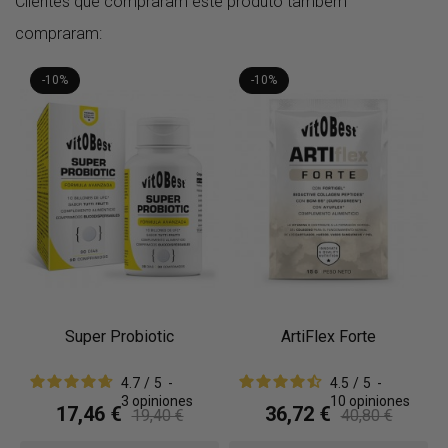
Clientes que compraram este produto também
compraram:
-10%
-10%
Super Probiotic
ArtiFlex Forte
4.7
/
5
-
4.5
/
5
-
3
opiniones
10
opiniones
17,46 €
36,72 €
19,40 €
40,80 €