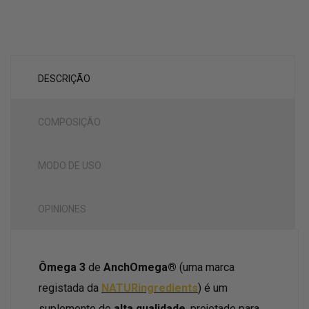
DESCRIÇÃO
COMPOSIÇÃO
MODO DE USO
OPINIONES
Ômega 3
de
AnchOmega®
(uma marca
registada da
NATURingredients
) é um
suplemento de
alta qualidade
, projetado para