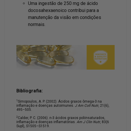
Uma ingestão de 250 mg de ácido
docosahexaenoico contribui para a
manutenção da visão em condições
normais.
Bibliografia:
1
Simopoulos, A. P. (2002). Ácidos graxos ômega-3 na
inflamação e doenças autoimunes.
J Am Coll Nutr
, 21(6),
495–505.
2
Calder, P. C. (2006). n-3 ácidos graxos poliinsaturados,
inflamação e doenças inflamatórias.
Am J Clin Nutr
, 83(6
Supl), S1505–S1519.