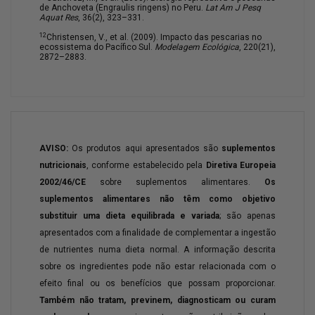
de Anchoveta (Engraulis ringens) no Peru.
Lat Am J Pesq
Aquat Res
, 36(2), 323–331.
12
Christensen, V., et al. (2009). Impacto das pescarias no
ecossistema do Pacífico Sul.
Modelagem Ecológica
, 220(21),
2872–2883.
AVISO:
Os produtos aqui apresentados são
suplementos
nutricionais
, conforme estabelecido pela
Diretiva Europeia
2002/46/CE
sobre suplementos alimentares.
Os
suplementos alimentares não têm como objetivo
substituir uma dieta equilibrada e variada
; são apenas
apresentados com a finalidade de complementar a ingestão
de nutrientes numa dieta normal. A informação descrita
sobre os ingredientes pode não estar relacionada com o
efeito final ou os benefícios que possam proporcionar.
Também não tratam, previnem, diagnosticam ou curam