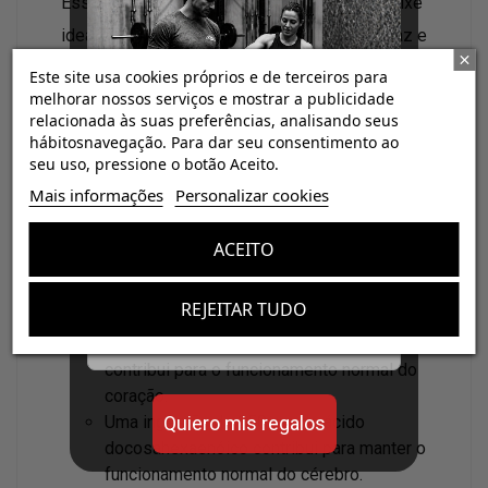
Essas características tornam a anchova o peixe
ideal para produzir um ômega 3 seguro, eficaz e
de excelente tolerância digestiva.
Este site usa cookies próprios e de terceiros para
melhorar nossos serviços e mostrar a publicidade
relacionada às suas preferências, analisando seus
hábitosnavegação. Para dar seu consentimento ao
seu uso, pressione o botão Aceito.
¡Consigue regalos gratis
Mais informações
Personalizar cookies
con tus pedidos!
ACEITO
Aumenta el valor de tus compras con regalos
Declarações do produto (claims):
diseñados para mejorar tu rendimiento
REJEITAR TUDO
Uma ingestão de 250 mg de ácidos
Email
eicosapentaenóico e docosahexaenóico
contribui para o funcionamento normal do
coração.
Uma ingestão de 250 mg de ácido
Quiero mis regalos
docosahexaenóico contribui para manter o
funcionamento normal do cérebro.