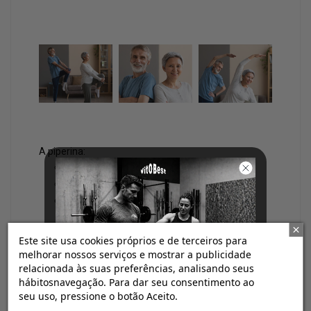
A piperina:
Melhora a absorção intestinal.
Aumenta a biodisponibilidade.
Permite que o organismo aproveite
realmente a curcumina.
Este site usa cookies próprios e de terceiros para
Foi demonstrado que pode
aumentar
melhorar nossos serviços e mostrar a publicidade
4
significativamente a sua absorção
. Sem
relacionada às suas preferências, analisando seus
hábitosnavegação. Para dar seu consentimento ao
piperina, grande parte da curcumina não é
seu uso, pressione o botão Aceito.
aproveitada, com piperina, o efeito é muito