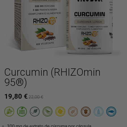
Curcumin (RHIZOmin
95®)
19,80 €
22,00 €
300 mg de extrato de cúrcuma por cápsula.