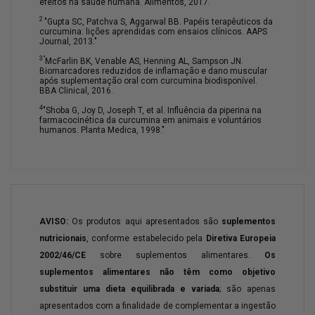
efeitos na saúde humana. Alimentos, 2017.
2
"Gupta SC, Patchva S, Aggarwal BB. Papéis terapêuticos da
curcumina: lições aprendidas com ensaios clínicos. AAPS
Journal, 2013."
3"
McFarlin BK, Venable AS, Henning AL, Sampson JN.
Biomarcadores reduzidos de inflamação e dano muscular
após suplementação oral com curcumina biodisponível.
BBA Clinical, 2016.
4
"Shoba G, Joy D, Joseph T, et al. Influência da piperina na
farmacocinética da curcumina em animais e voluntários
humanos. Planta Medica, 1998."
AVISO:
Os produtos aqui apresentados são
suplementos
nutricionais
, conforme estabelecido pela
Diretiva Europeia
2002/46/CE
sobre suplementos alimentares.
Os
suplementos alimentares não têm como objetivo
substituir uma dieta equilibrada e variada
; são apenas
apresentados com a finalidade de complementar a ingestão