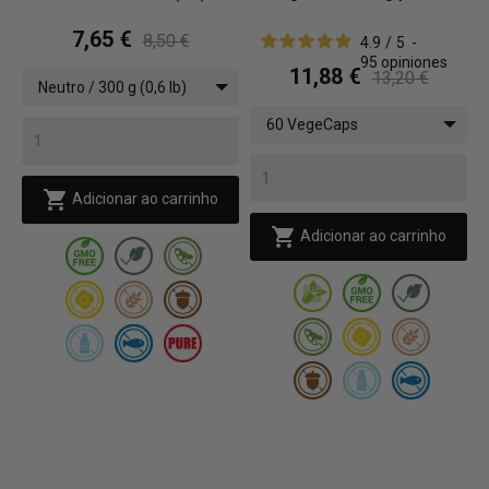
7,65 €
8,50 €
4.9
/
5
-
95
opiniones
11,88 €
13,20 €
Neutro / 300 g (0,6 lb)
60 VegeCaps

Adicionar ao carrinho

Adicionar ao carrinho