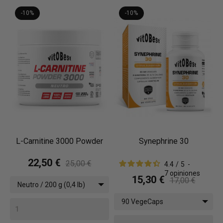
-10%
-10%
L-Carnitine 3000 Powder
Synephrine 30
22,50 €
25,00 €
4.4
/
5
-
7
opiniones
15,30 €
17,00 €
Neutro / 200 g (0,4 lb)
90 VegeCaps