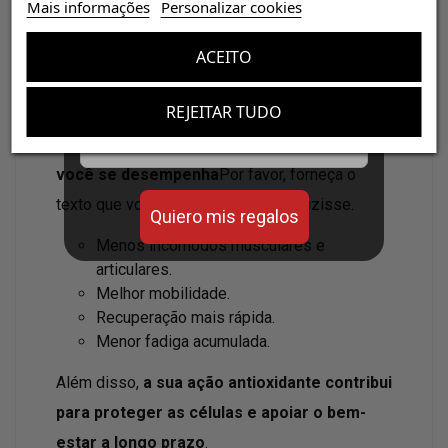
¡Consigue regalos gratis
Mais informações
Personalizar cookies
con tus pedidos!
maior.
ACEITO
Recuperação, mobilidade e bem-estar.
Aumenta el valor de tus compras con regalos
diseñados para mejorar tu rendimiento
REJEITAR TUDO
Reduzir a inflamação interna tem um
impacto
Email
direto em como você se sente e como
você se desempenha
Por favor, forneça o
texto que você gostaria que eu traduzisse.
Quiero mis regalos
Menos incômodos musculares e
articulares.
Melhor mobilidade.
Recuperação mais rápida.
Menor fadiga acumulada.
Além disso,
a sua ação antioxidante contribui
para proteger as células e apoiar o bem-
estar a longo prazo
.