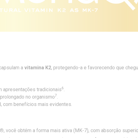
ncapsulam a
vitamina K2
, protegendo-a e favorecendo que chegue
6
m apresentações tradicionais
.
7
 prolongado no organismo
.
l, com benefícios mais evidentes.
t®
, você obtém a forma mais ativa (MK-7), com absorção superio