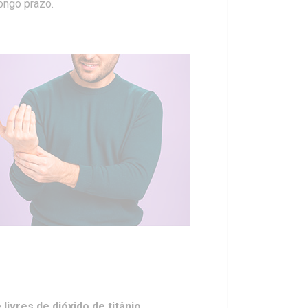
longo prazo.
e
livres de dióxido de titânio
.