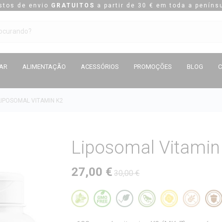
stos de envio
GRATUITOS
a partir de 30 € em toda a penínsu
TAR
ALIMENTAÇÃO
ACESSÓRIOS
PROMOÇÕES
BLOG
LIPOSOMAL VITAMIN K2
Liposomal Vitamin
27,00 €
30,00 €