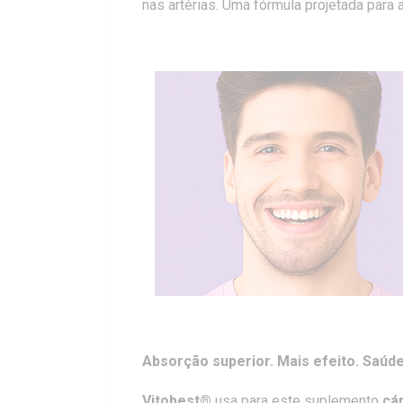
nas artérias. Uma fórmula projetada para 
Absorção superior. Mais efeito. Saúde
Vitobest®
usa para este suplemento
cá