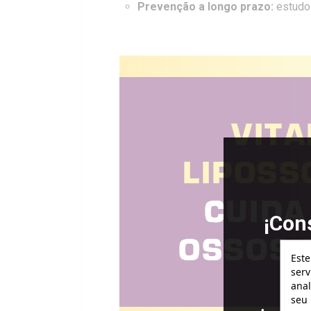
Prevenção a longo prazo:
estudos
¡Con
gr
Este
serv
anal
seu 