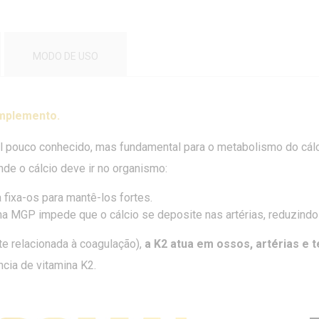
MODO DE USO
omplemento.
l pouco conhecido, mas fundamental para o metabolismo do cálc
onde o cálcio deve ir no organismo:
fixa-os para mantê-los fortes.
na MGP impede que o cálcio se deposite nas artérias, reduzindo o
te relacionada à coagulação),
a K2 atua em ossos, artérias e 
ia de vitamina K2.