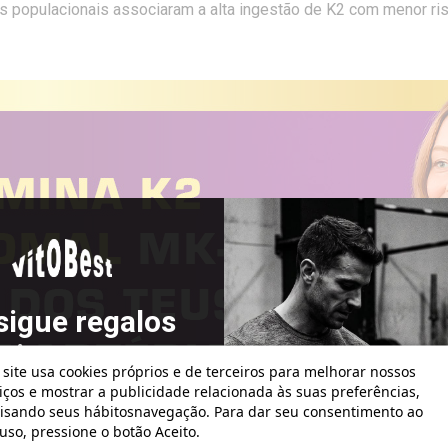
 populacionais associaram a alta ingestão de K2 com menor ri
sigue regalos
atis con tus
 site usa cookies próprios e de terceiros para melhorar nossos
pedidos!
iços e mostrar a publicidade relacionada às suas preferências,
isando seus hábitosnavegação. Para dar seu consentimento ao
uso, pressione o botão Aceito.