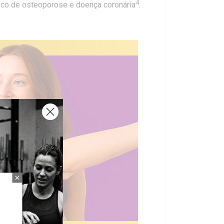
4
sco de osteoporose e doença coronária
.