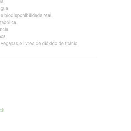
la.
ngue.
e biodisponibilidade real.
tabólica.
ncia.
ca.
eganas e livres de dióxido de titânio.
ck