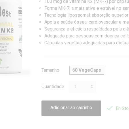
100 mcg de vitamina K2 (MK-7) por cápsu
Forma MK-7: a mais ativa e estável no sa
Tecnologia lipossomal: absorção superior 
Apoia a saúde óssea, cardiovascular e me
Segurança e eficácia respaldadas pela ciê
Adequado para pessoas com doença celía
Cápsulas vegetais adequadas para dietas v
Tamanho
60 VegeCaps
Quantidade

Adicionar ao carrinho
En Sto