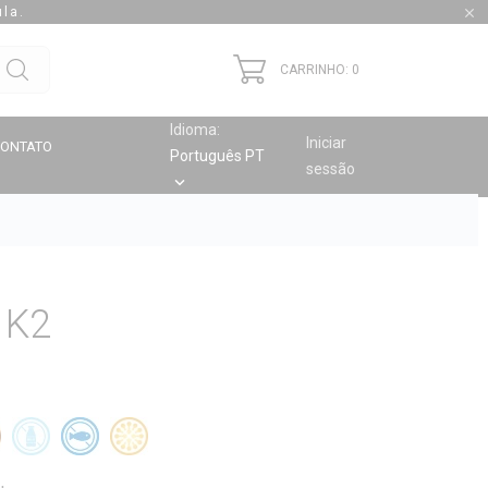
la.

CARRINHO: 0
Idioma:
Iniciar
CONTATO
Português PT
sessão
keyboard_arrow_down
 K2