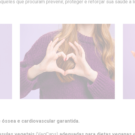
aqueles que procuram prevenir, proteger e reforçar sua saúde a 
 óssea e cardiovascular garantida.
psulas vegetais
(VegCaps)
adequadas para dietas veganas