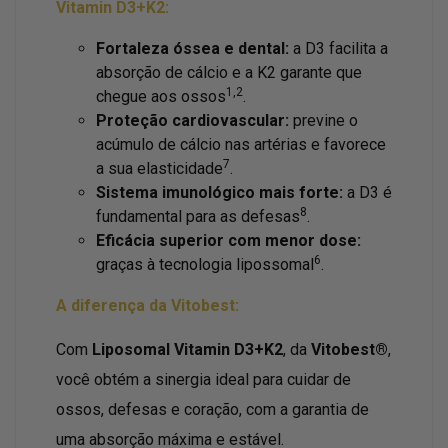
Vitamin D3+K2:
Fortaleza óssea e dental:
a D3 facilita a
absorção de cálcio e a K2 garante que
1,2
chegue aos ossos
.
Proteção cardiovascular:
previne o
acúmulo de cálcio nas artérias e favorece
7
a sua elasticidade
.
Sistema imunológico mais forte:
a D3 é
8
fundamental para as defesas
.
Eficácia superior com menor dose:
6
graças à tecnologia lipossomal
.
A diferença da Vitobest:
Com
Liposomal Vitamin D3+K2
, da
Vitobest®
,
você obtém a sinergia ideal para cuidar de
ossos, defesas e coração, com a garantia de
uma absorção máxima e estável.