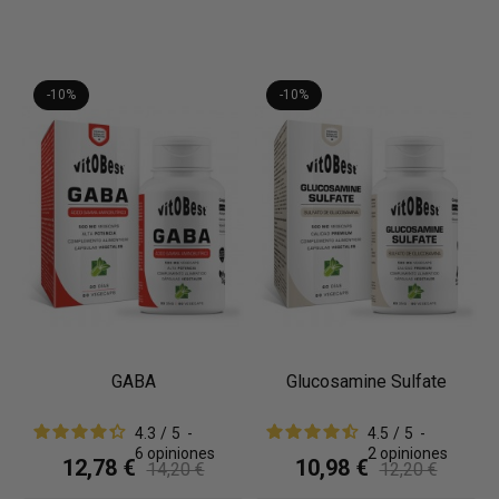
-10%
-10%
GABA
Glucosamine Sulfate
4.3
/
5
-
4.5
/
5
-
6
opiniones
2
opiniones
12,78 €
10,98 €
14,20 €
12,20 €