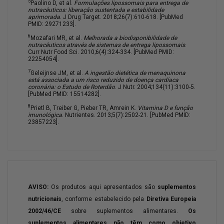
5
Paolino D, et al.
Formulações lipossomais para entrega de
nutracêuticos: liberação sustentada e estabilidade
aprimorada
. J Drug Target. 2018;26(7):610-618. [PubMed
PMID: 29271233].
6
Mozafari MR, et al.
Melhorada a biodisponibilidade de
nutracêuticos através de sistemas de entrega lipossomais
.
Curr Nutr Food Sci. 2010;6(4):324-334. [PubMed PMID:
22254054].
7
Geleijnse JM, et al.
A ingestão dietética de menaquinona
está associada a um risco reduzido de doença cardíaca
coronária: o Estudo de Roterdão
. J Nutr. 2004;134(11):3100-5.
[PubMed PMID: 15514282].
8
Prietl B, Treiber G, Pieber TR, Amrein K.
Vitamina D e função
imunológica
. Nutrientes. 2013;5(7):2502-21. [PubMed PMID:
23857223].
AVISO:
Os produtos aqui apresentados são
suplementos
nutricionais
, conforme estabelecido pela
Diretiva Europeia
2002/46/CE
sobre suplementos alimentares.
Os
suplementos alimentares não têm como objetivo