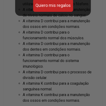
utilização normal do cálcio e do fósforo.
Quiero mis regalos
A vitamina D contribui para a manutenção
de níveis normais de cálcio no sangue.
A vitamina D contribui para a manutenção
dos ossos em condições normais.
A vitamina D contribui para o
funcionamento normal dos músculos.
A vitamina D contribui para a manutenção
dos dentes em condições normais.
A vitamina D contribui para o
funcionamento normal do sistema
imunológico.
A vitamina D contribui para o processo de
divisão celular.
A vitamina K contribui para a coagulação
sanguínea normal.
A vitamina K contribui para a manutenção
dos ossos em condições normais.