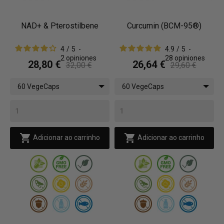
NAD+ & Pterostilbene
Curcumin (BCM-95®)
4
/
5
-
4.9
/
5
-
2
opiniones
28
opiniones
28,80 €
26,64 €
32,00 €
29,60 €
60 VegeCaps
60 VegeCaps


Adicionar ao carrinho
Adicionar ao carrinho