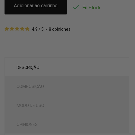
Adicionar ao carrinho

En Stock
4.9
/
5
-
8
opiniones
DESCRIÇÃO
COMPOSIÇÃO
MODO DE USO
OPINIONES