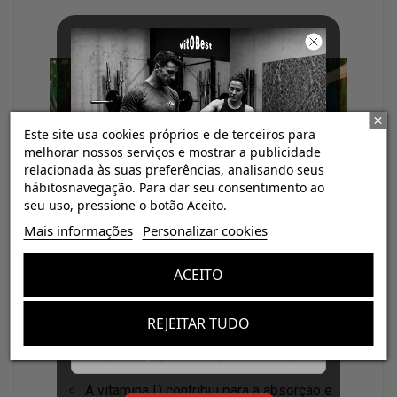
Este site usa cookies próprios e de terceiros para
melhorar nossos serviços e mostrar a publicidade
relacionada às suas preferências, analisando seus
hábitosnavegação. Para dar seu consentimento ao
Menos doses. Mais efeito. Máxima
seu uso, pressione o botão Aceito.
biodisponibilidade.
¡Consigue regalos gratis
Mais informações
Personalizar cookies
con tus pedidos!
Vitobest®
usa para este suplemento
cápsulas
ACEITO
vegetais
(VegeCaps)
adequadas para dietas
Aumenta el valor de tus compras con regalos
diseñados para mejorar tu rendimiento
veganas
e
livres de dióxido de titânio
.
REJEITAR TUDO
Email
Declarações do produto (reivindicações):
A vitamina D contribui para a absorção e