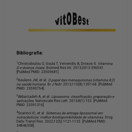
Bibliografia:
1
Christodoulou S, Goula T, Ververidis A, Drosos G.
Vitamina
D e doença óssea
. Biomed Res Int. 2013;2013:396541.
[PubMed PMID: 23509681].
2
Beulens JW, et al.
O papel das menaquinonas (vitamina K2)
na saúde humana
. Br J Nutr. 2013;110(8):1357-68. [PubMed
PMID: 23590754].
3
Akbarzadeh A, et al.
Lipossoma: classificação, preparação e
aplicações
. Nanoscale Res Lett. 2013;8(1):102. [PubMed
PMID: 23391316].
4
Scarinci IC, et al.
Sistemas de entrega lipossomal em
nutracêuticos: melhor biodisponibilidade de vitaminas
. Drug
Deliv Transl Res. 2022;12(5):1121-1132. [PubMed PMID:
34846338].