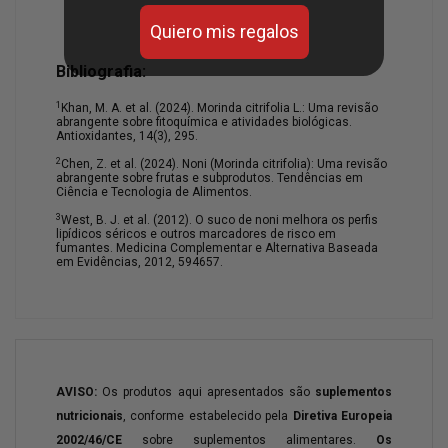
Quiero mis regalos
Bibliografia:
1
Khan, M. A. et al. (2024). Morinda citrifolia L.: Uma revisão
abrangente sobre fitoquímica e atividades biológicas.
Antioxidantes, 14(3), 295.
2
Chen, Z. et al. (2024). Noni (Morinda citrifolia): Uma revisão
abrangente sobre frutas e subprodutos. Tendências em
Ciência e Tecnologia de Alimentos.
3
West, B. J. et al. (2012). O suco de noni melhora os perfis
lipídicos séricos e outros marcadores de risco em
fumantes. Medicina Complementar e Alternativa Baseada
em Evidências, 2012, 594657.
AVISO:
Os produtos aqui apresentados são
suplementos
nutricionais
, conforme estabelecido pela
Diretiva Europeia
2002/46/CE
sobre suplementos alimentares.
Os