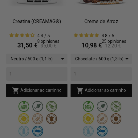
Creatina (CREAMAG®)
Creme de Arroz
4.4
/
5
-
4.8
/
5
-
8
opiniones
25
opiniones
31,50 €
10,98 €
35,00 €
12,20 €
Neutro / 500 g (1,1 lb)
Chocolate / 600 g (1,3 lb)


Adicionar ao carrinho
Adicionar ao carrinho