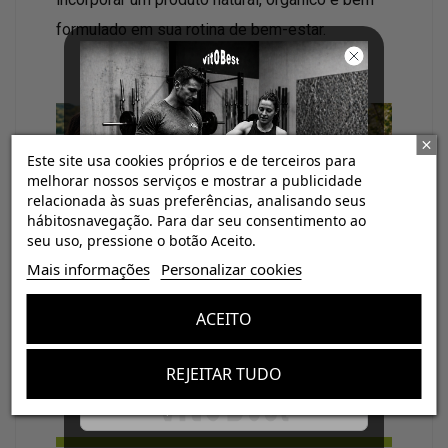
formulado em sua rotina de bem-estar.
Este site usa cookies próprios e de terceiros para
melhorar nossos serviços e mostrar a publicidade
relacionada às suas preferências, analisando seus
hábitosnavegação. Para dar seu consentimento ao
seu uso, pressione o botão Aceito.
Pure Organic Noni Juice: a pureza do noni
¡Consigue regalos gratis
Mais informações
Personalizar cookies
con tus pedidos!
orgânico para o seu bem-estar diário.
ACEITO
Aumenta el valor de tus compras con regalos
diseñados para mejorar tu rendimiento
REJEITAR TUDO
Email