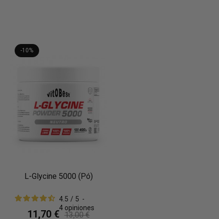
-10%
L-Glycine 5000 (Pó)
4.5
/
5
-
4
opiniones
11,70 €
13,00 €