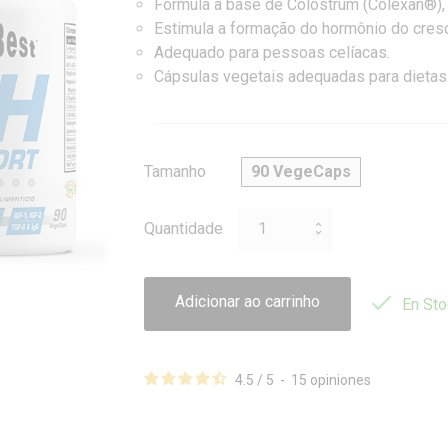
Fórmula à base de Colostrum (Colexan®), 
Estimula a formação do hormônio do cres
Adequado para pessoas celíacas.
Cápsulas vegetais adequadas para dietas v
Tamanho
90 VegeCaps
Quantidade

Adicionar ao carrinho
En Sto
4.5
/
5
-
15
opiniones