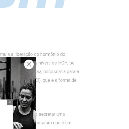
imula a liberação do hormônio do
ar um aumento nos níveis de HGH, se
a produção de ureia, necessária para a
 sal de cloreto (HCl), que é a forma de
mulando o cérebro a secretar uma
s subsequentes mostraram que é um