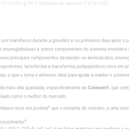
(P G 0.01); § EX-P diferente de repouso-P (P G 0.05).
 por mamíferos durante a gravidez e os primeiros dias após o p
 de imunoglobulinas e outros componentes do sistema imunitári
seus principais componentes destacam-se aminoácidos, imunoglo
icoproteínas, lactoferrina e transferrina, polipeptídeos ricos em p
inas, o que o torna o alimento ideal para ajudar a manter o sist
é da mais alta qualidade, especificamente de
Colexan®
, que con
valiado como o melhor do mercado.
6
ídeos ricos em prolina)
que o restante do colostro, e uma con
4
 crescimento
.
F-I, IGF-2, TGF-β, IgG. IgG é um fator anabólico que melhora a 