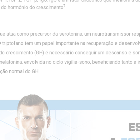
7
o do hormônio do crescimento
.
que atua como precursor da serotonina, um neurotransmissor re
O triptofano tem um papel importante na recuperação e desenvol
do crescimento (GH) é necessário conseguir um descanso e son
elatonina, envolvida no ciclo vigília-sono, beneficiando tanto a
ução normal do GH.