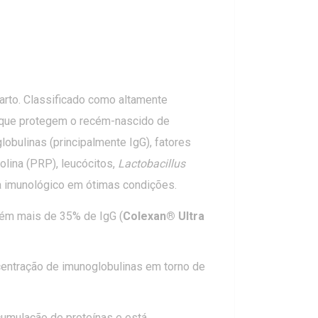
arto. Classificado como altamente
o que protegem o recém-nascido de
bulinas (principalmente IgG), fatores
rolina (PRP), leucócitos,
Lactobacillus
ema imunológico em ótimas condições.
tém mais de 35% de IgG (
Colexan® Ultra
centração de imunoglobulinas em torno de
acumulação de proteínas e está