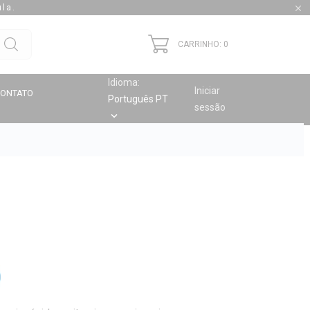
la.

CARRINHO: 0
Idioma:
Iniciar
CONTATO
Português PT
sessão
keyboard_arrow_down