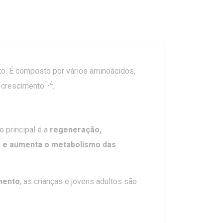
to. É composto por vários aminoácidos,
1,4
o crescimento
.
o principal é a
regeneração,
o e aumenta o metabolismo das
mento
, as crianças e jovens adultos são