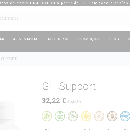
stos de envio
GRATUITOS
a partir de 30 € em toda a penínsu
TAR
ALIMENTAÇÃO
ACESSÓRIOS
PROMOÇÕES
BLOG
 SUPPORT
GH Support
32,22 €
35,80 €