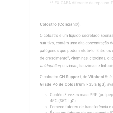
** EX-GABA diferente de repouso-P 
Colostro (Colexan®).
O colostro é um líquido secretado apenas
nutritivo, contém uma alta concentração
patógenos que podem afetá-lo. Entre os 
5
de crescimento
, vitaminas, citocinas, gl
acidophilus
, enzimas, lisozimas e linfoc
O colostro
GH Support
, de
Vitobest®
, 
Grade Pó de Colostrum > 35% IgG
), a
Contém 3 vezes mais PRP (polipept
45% (35% IgG).
Fornece fatores de transferência e
É rico em fatores de crescimento IG