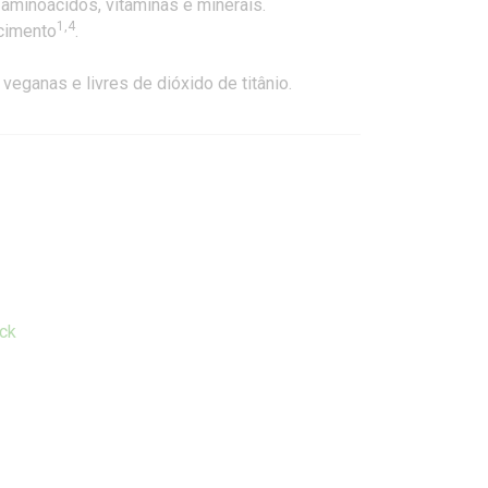
aminoácidos, vitaminas e minerais.
1,4
cimento
.
eganas e livres de dióxido de titânio.
ck