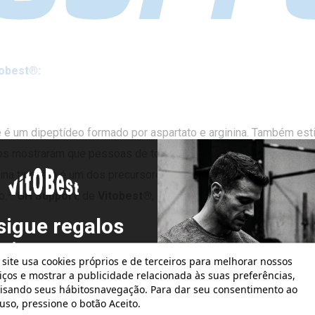
tobest®:
e é um dipeptídeo formado por aspartato e arginina. Também est
dos mostraram que pessoas de todas as idades podem apresent
na também é um dos precursores da creatina e é essencial para 
3
o.
.
GH Support
, de
Vitobest®
, incorpora L-Arginina na forma de
sigue regalos
atis con tus
 site usa cookies próprios e de terceiros para melhorar nossos
pedidos!
iços e mostrar a publicidade relacionada às suas preferências,
eis de gordura corporal e aumentar o tecido muscular
, esti
isando seus hábitosnavegação. Para dar seu consentimento ao
mento humano (HGH). O GABA foi descoberto em 1970 e estudo
uso, pressione o botão Aceito.