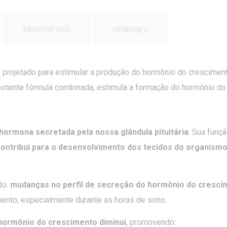
MODO DE USO
OPINIONES
o projetado para estimular a produção do hormônio do crescimen
a potente fórmula combinada, estimula a formação do hormônio d
hormona secretada pela nossa glândula pituitária
. Sua funçã
ntribui para o desenvolvimento dos tecidos do organism
do.
mudanças no perfil de secreção do hormônio do cresci
ento, especialmente durante as horas de sono.
hormônio do crescimento diminui
, promovendo: