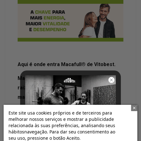
Aqui é onde entra Macafull® de Vitobest.
Macafull®
usa exclusivamente
extrato de
raiz padronizado a 1% em macamidas e
macaenos
. Este nível de padronização
garante que cada dose forneça uma
Este site usa cookies próprios e de terceiros para
quantidade efetiva e constante de princípio
melhorar nossos serviços e mostrar a publicidade
relacionada às suas preferências, analisando seus
ativo
, dentro dos intervalos definidos
hábitosnavegação. Para dar seu consentimento ao
1
analiticamente
. Além disso,
a sua validação
seu uso, pressione o botão Aceito.