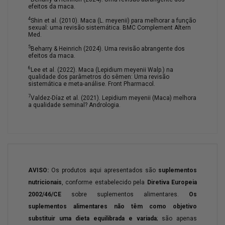
efeitos da maca.
4
Shin et al. (2010). Maca (L. meyenii) para melhorar a função
sexual: uma revisão sistemática. BMC Complement Altern
Med.
5
Beharry & Heinrich (2024). Uma revisão abrangente dos
efeitos da maca.
6
Lee et al. (2022). Maca (Lepidium meyenii Walp.) na
qualidade dos parâmetros do sêmen: Uma revisão
sistemática e meta-análise. Front Pharmacol.
7
Valdez-Díaz et al. (2021). Lepidium meyenii (Maca) melhora
a qualidade seminal? Andrologia.
AVISO:
Os produtos aqui apresentados são
suplementos
nutricionais
, conforme estabelecido pela
Diretiva Europeia
2002/46/CE
sobre suplementos alimentares.
Os
suplementos alimentares não têm como objetivo
substituir uma dieta equilibrada e variada
; são apenas