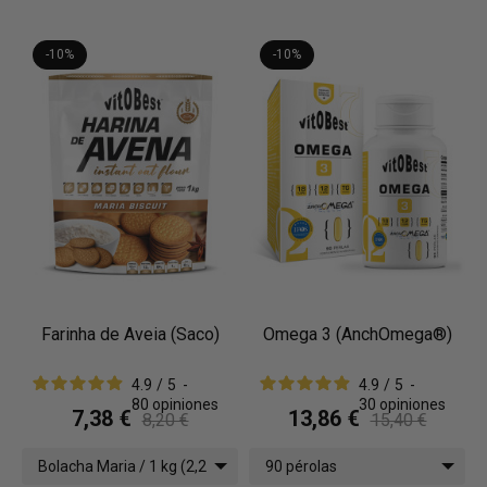
-10%
-10%
Farinha de Aveia (Saco)
Omega 3 (AnchOmega®)
4.9
/
5
-
4.9
/
5
-
80
opiniones
30
opiniones
7,38 €
13,86 €
8,20 €
15,40 €
Bolacha Maria / 1 kg (2,2
90 pérolas