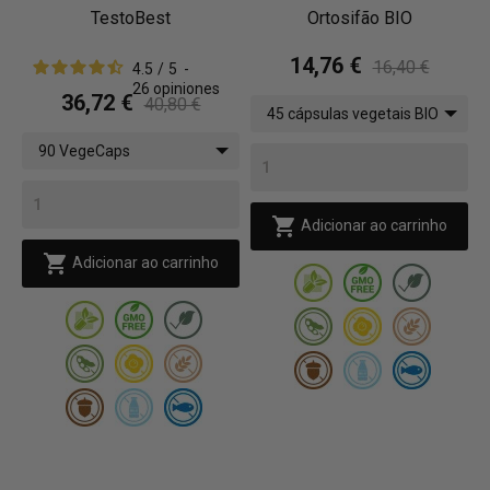
TestoBest
Ortosifão BIO
14,76 €
16,40 €
4.5
/
5
-
26
opiniones
36,72 €
40,80 €
45 cápsulas vegetais BIO
90 VegeCaps

Adicionar ao carrinho

Adicionar ao carrinho