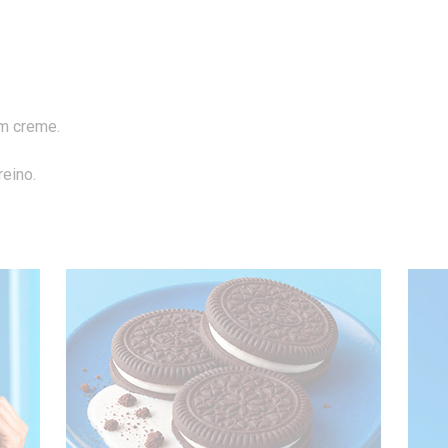
om creme.
reino.