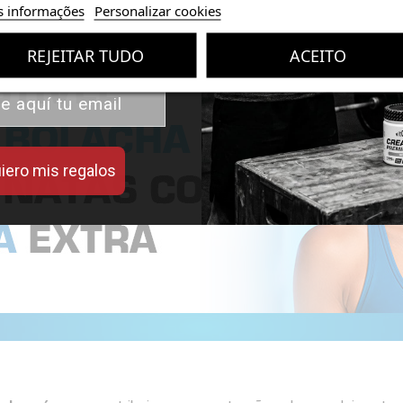
 valor de tus compras con
s informações
Personalizar cookies
iseñados para mejorar tu
rendimiento.
REJEITAR TUDO
ACEITO
iero mis regalos