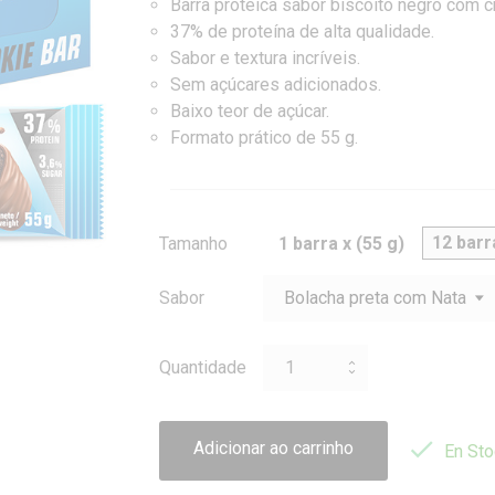
Barra proteica sabor biscoito negro com 
37% de proteína de alta qualidade.
Sabor e textura incríveis.
Sem açúcares adicionados.
Baixo teor de açúcar.
Formato prático de 55 g.
12 barr
Tamanho
1 barra x (55 g)
Sabor
Quantidade

Adicionar ao carrinho
En Sto