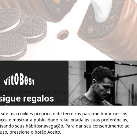
a experiência completa em cada mordida:
o sabor profundo
sigue regalos
e característico dos biscoitos tipo sanduíche. O resultado é um
atis con tus
 site usa cookies próprios e de terceiros para melhorar nossos
pedidos!
iços e mostrar a publicidade relacionada às suas preferências,
isando seus hábitosnavegação. Para dar seu consentimento ao
uso, pressione o botão Aceito.