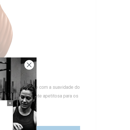
 do cacau se funde com a suavidade do
a barra especialmente apetitosa para os