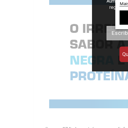
Aumenta el
Mai
regalos d
Email
Qu