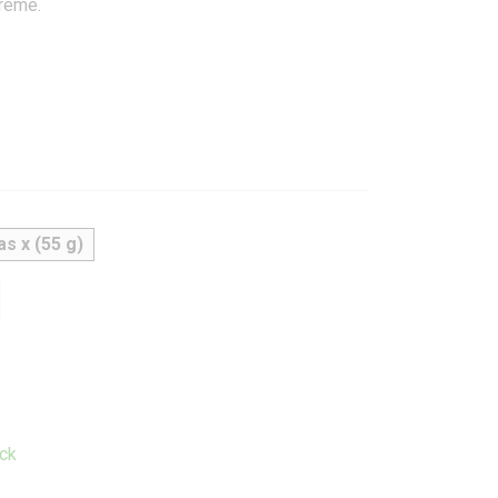
creme.
as x (55 g)
ck