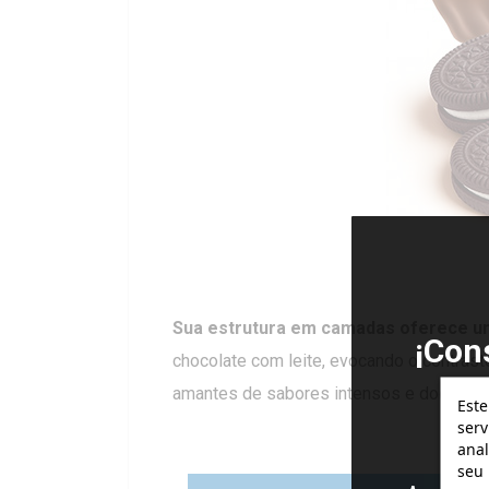
Sua estrutura em camadas oferece um
¡Con
chocolate com leite, evocando o contrast
gr
amantes de sabores intensos e doces.
Este
serv
anal
seu 