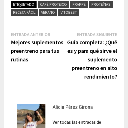
ETIQUETADO
CAFÉ PROTEICO
FRAPPÉ
PROTEÍNAS
RECETA FÁCIL
VERANO
VITOBEST
Navegación
Entrada
Entr
ENTRADA ANTERIOR
ENTRADA SIGUIENTE
anterior:
sigui
Mejores suplementos
Guía completa: ¿Qué
de
preentreno para tus
es y para qué sirve el
entradas
rutinas
suplemento
preentreno en alto
rendimiento?
Alicia Pérez Girona
Ver todas las entradas de